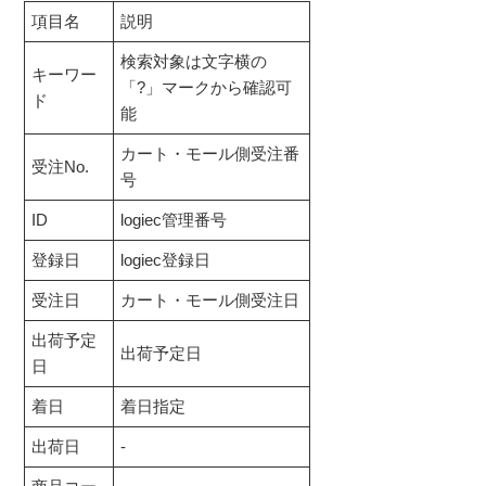
項目名
説明
検索対象は文字横の
キーワー
「?」マークから確認可
ド
能
カート・モール側受注番
受注No.
号
ID
logiec管理番号
登録日
logiec登録日
受注日
カート・モール側受注日
出荷予定
出荷予定日
日
着日
着日指定
出荷日
-