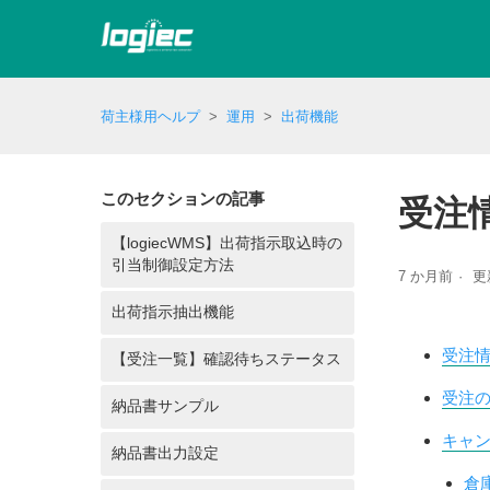
荷主様用ヘルプ
運用
出荷機能
このセクションの記事
受注
【logiecWMS】出荷指示取込時の
引当制御設定方法
7 か月前
更
出荷指示抽出機能
受注
【受注一覧】確認待ちステータス
受注
納品書サンプル
キャ
納品書出力設定
倉