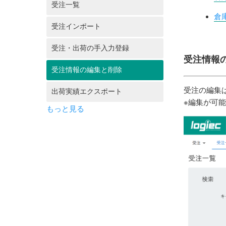
受注一覧
倉
受注インポート
受注・出荷の手入力登録
受注情報
受注情報の編集と削除
受注の編集
出荷実績エクスポート
※編集が可
もっと見る