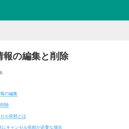
情報の編集と削除
新
情報の編集
の削除
ンセル依頼とは
庫にキャンセル依頼が必要な場合