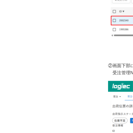
②画面下部
受注管理N