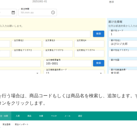
を行う場合は、商品コードもしくは商品名を検索し、追加します。
タンをクリックします。